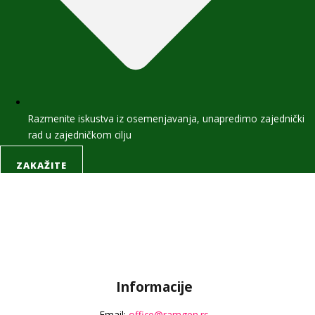
Razmenite iskustva iz osemenjavanja, unapredimo zajednički
rad u zajedničkom cilju
ZAKAŽITE
Informacije
Email:
office@ramgen.rs