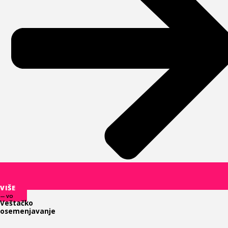
VIŠE
— VO
Veštačko
osemenjavanje