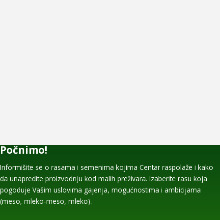
Počnimo!
Informišite se o rasama i semenima kojima Centar raspolaže i kako
da unapredite proizvodnju kod malih preživara. Izaberite rasu koja
pogoduje Vašim uslovima gajenja, mogućnostima i ambicijama
(meso, mleko-meso, mleko).