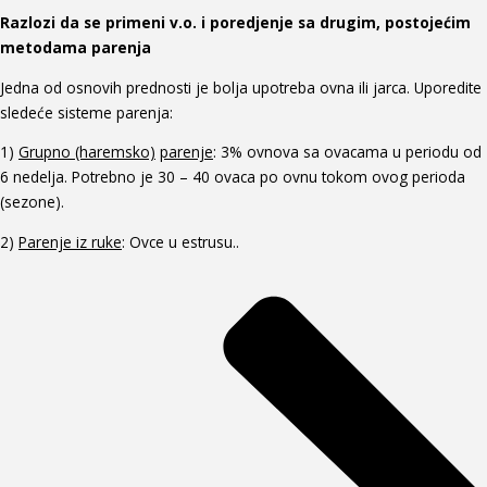
Razlozi da se
primeni v.o.
i
poredjenje sa drugim, postojećim
metod
ama
parenja
Jedna od osnovih prednosti je bolja upotreba ovna ili jarca. Uporedite
sledeće sisteme parenja:
1)
Grupn
o (haremsko)
parenje
: 3% ovnova sa ovacama u periodu od
6 nedelja. Potrebno je 30 – 40 ovaca po ovnu tokom ovog perioda
(sezone).
2)
Parenje iz ruke
: Ovce u estrusu..