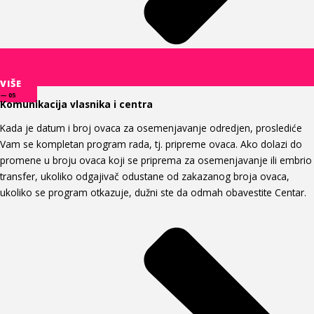
VIŠE
— 05
Komunikacija vlasnika i centra
Kada je datum i broj ovaca za osemenjavanje odredjen, proslediće
Vam se kompletan program rada, tj. pripreme ovaca. Ako dolazi do
promene u broju ovaca koji se priprema za osemenjavanje ili embrio
transfer, ukoliko odgajivač odustane od zakazanog broja ovaca,
ukoliko se program otkazuje, dužni ste da odmah obavestite Centar.