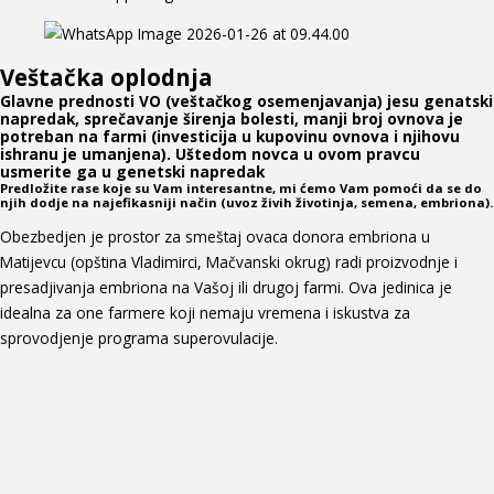
Veštačka oplodnja
Glavne prednosti VO (veštačkog osemenjavanja) jesu genatski
napredak, sprečavanje širenja bolesti, manji broj ovnova je
potreban na farmi (investicija u kupovinu ovnova i njihovu
ishranu je umanjena). Uštedom novca u ovom pravcu
usmerite ga u genetski napredak
Predložite rase koje su Vam interesantne, mi ćemo Vam pomoći da se do
njih dodje na najefikasniji način (uvoz živih životinja, semena, embriona).
Obezbedjen je prostor za smeštaj ovaca donora embriona u
Matijevcu (opština Vladimirci, Mačvanski okrug) radi proizvodnje i
presadjivanja embriona na Vašoj ili drugoj farmi. Ova jedinica je
idealna za one farmere koji nemaju vremena i iskustva za
sprovodjenje programa superovulacije.