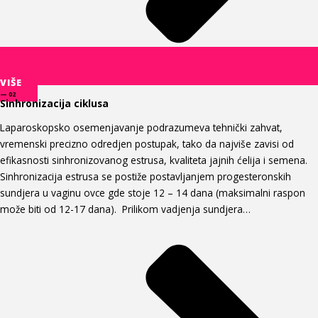
VIŠE
— 02
Sinhronizacija ciklusa
Laparoskopsko osemenjavanje podrazumeva tehnički zahvat,
vremenski precizno odredjen postupak, tako da najviše zavisi od
efikasnosti sinhronizovanog estrusa, kvaliteta jajnih ćelija i semena.
Sinhronizacija estrusa se postiže postavljanjem progesteronskih
sundjera u vaginu ovce gde stoje 12 – 14 dana (maksimalni raspon
može biti od 12-17 dana). Prilikom vadjenja sundjera…