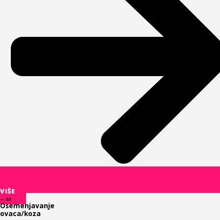
VIŠE
— 03
Osemenjavanje
ovaca/koza