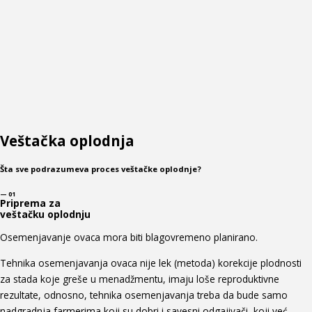
Veštačka oplodnja
Šta sve podrazumeva proces veštačke oplodnje?
— 01
Priprema za
veštačku oplodnju
Osemenjavanje ovaca mora biti blagovremeno planirano.
Tehnika osemenjavanja ovaca nije lek (metoda) korekcije plodnosti
za stada koje greše u menadžmentu, imaju loše reproduktivne
rezultate, odnosno, tehnika osemenjavanja treba da bude samo
nadgradnja farmerima koji su dobri i savesni odgajivači, koji već