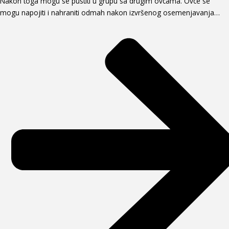
Nakon toga mogu se pustiti u grupu sa drugim ovcama. Ovce se
mogu napojiti i nahraniti odmah nakon izvršenog osemenjavanja…